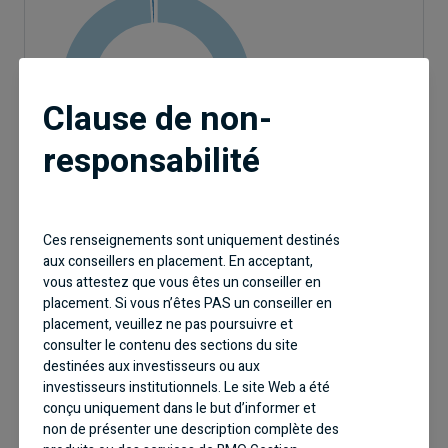
99,6%
Actions
0,4%
Liquidités
0%
Revenu Fixe
Clause de non-
responsabilité
Ces renseignements sont uniquement destinés
aux conseillers en placement. En acceptant,
vous attestez que vous êtes un conseiller en
Répartition géographique
placement. Si vous n’êtes PAS un conseiller en
placement, veuillez ne pas poursuivre et
consulter le contenu des sections du site
destinées aux investisseurs ou aux
investisseurs institutionnels. Le site Web a été
96,4%
États-Unis
conçu uniquement dans le but d’informer et
1%
Suisse
0,9%
Royaume-Uni
non de présenter une description complète des
0,7%
Irlande
0,6%
Bermudes