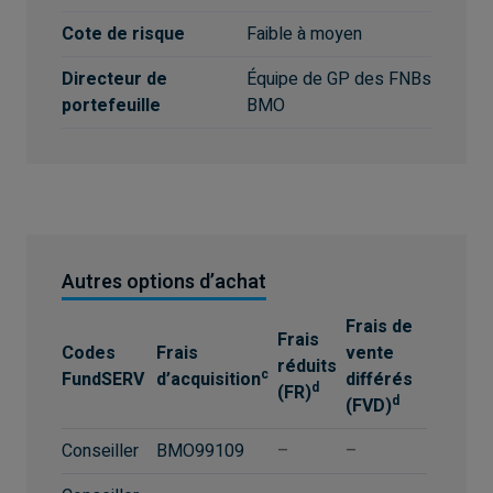
Cote de risque
Faible à moyen
Directeur de
Équipe de GP des FNBs
portefeuille
BMO
Autres options d’achat
Frais de
Frais
Codes
Frais
vente
réduits
c
FundSERV
d’acquisition
différés
d
(FR)
d
(FVD)
Conseiller
BMO99109
–
–