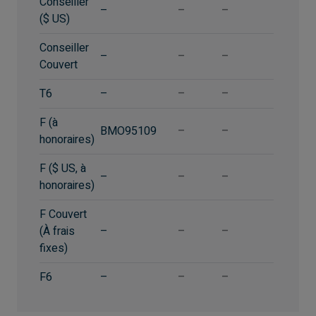
Conseiller
–
–
–
($ US)
Conseiller
–
–
–
Couvert
T6
–
–
–
F (à
BMO95109
–
–
honoraires)
F ($ US, à
–
–
–
honoraires)
F Couvert
(À frais
–
–
–
fixes)
F6
–
–
–