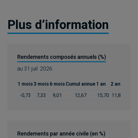
Plus d’information
Rendements composés annuels (%)
au
31 juil. 2026
1 mois
3 mois
6 mois
Cumul annue
1 an
2 ans
3 ans
-0,73
7,33
9,01
12,67
15,70
11,84
12,25
Rendements par année civile (en %)