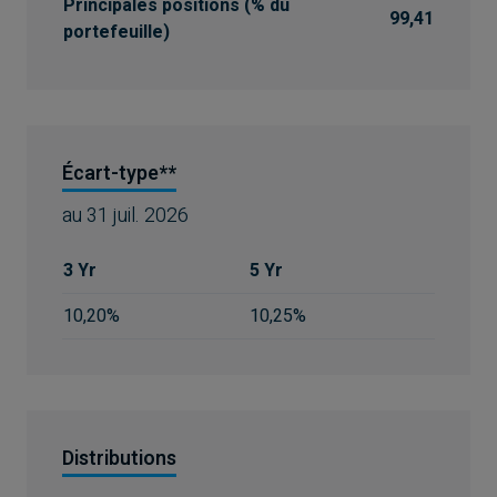
Principales positions (% du
99,41
portefeuille)
Écart-type**
au
31 juil. 2026
3 Yr
5 Yr
10,20%
10,25%
Distributions