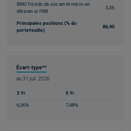
BMO Fd indc ob soc am ht rnd cv en
3,36
dllrscan sr FNB
Principales positions (% du
86,90
portefeuille)
Écart-type**
au
31 juil. 2026
3 Yr
5 Yr
6,36%
7,48%