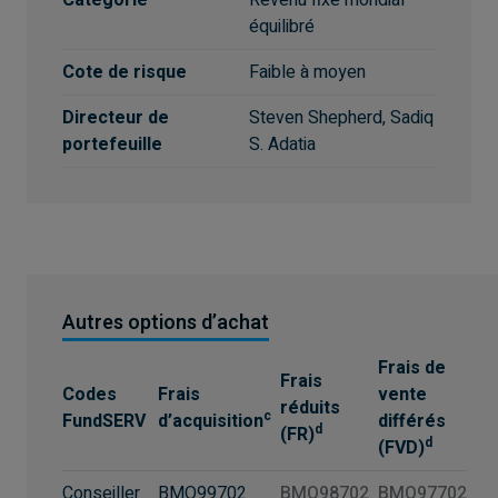
Catégorie
Revenu fixe mondial
équilibré
Cote de risque
Faible à moyen
Directeur de
Steven Shepherd, Sadiq
portefeuille
S. Adatia
Autres options d’achat
Frais de
Frais
Codes
Frais
vente
réduits
c
FundSERV
d’acquisition
différés
d
(FR)
d
(FVD)
Conseiller
BMO99702
BMO98702
BMO97702