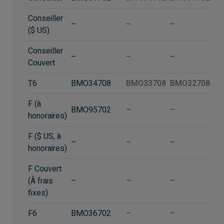
Conseiller
–
–
–
($ US)
Conseiller
–
–
–
Couvert
T6
BMO34708
BMO33708
BMO32708
F (à
BMO95702
–
–
honoraires)
F ($ US, à
–
–
–
honoraires)
F Couvert
(À frais
–
–
–
fixes)
F6
BMO36702
–
–