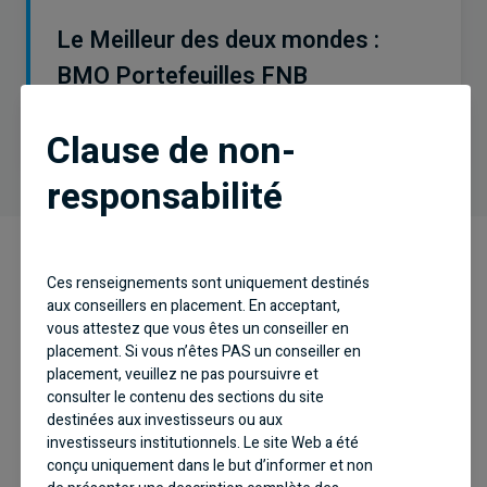
Le Meilleur des deux mondes :
BMO Portefeuilles FNB
Clause de non-
responsabilité
Ces renseignements sont uniquement destinés
Pourquoi investir?
aux conseillers en placement. En acceptant,
vous attestez que vous êtes un conseiller en
placement. Si vous n’êtes PAS un conseiller en
placement, veuillez ne pas poursuivre et
consulter le contenu des sections du site
destinées aux investisseurs ou aux
investisseurs institutionnels. Le site Web a été
Conçu pour les investisseurs qui recherchent
conçu uniquement dans le but d’informer et non
une solution de portefeuille prudente et