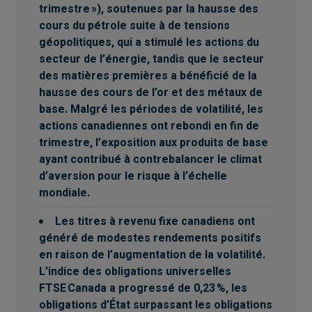
trimestre »), soutenues par la hausse des
modalités de chaque convention applicable. Il est
cours du pétrole suite à de tensions
important de noter que tous les produits,
services et renseignements ne sont pas offerts
géopolitiques, qui a stimulé les actions du
dans tous les territoires à l’extérieur du Canada.
secteur de l’énergie, tandis que le secteur
des matières premières a bénéficié de la
hausse des cours de l’or et des métaux de
base. Malgré les périodes de volatilité, les
actions canadiennes ont rebondi en fin de
trimestre, l’exposition aux produits de base
ayant contribué à contrebalancer le climat
d’aversion pour le risque à l’échelle
mondiale.
Les titres à revenu fixe canadiens ont
généré de modestes rendements positifs
en raison de l’augmentation de la volatilité.
L’indice des obligations universelles
FTSE Canada a progressé de 0,23 %, les
obligations d’État surpassant les obligations