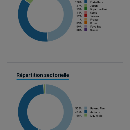
32,8%
États-Unis
3,7%
Japon
1,9%
Royaume-Uni
1,4%
Corée
1,2%
Taïwan
1%
France
0,9%
Chine
0,9%
Pays-Bas
0,8%
Suisse
Répartition sectorielle
55,5%
Revenu Fixe
42,5%
Actions
0,8%
Liquidités