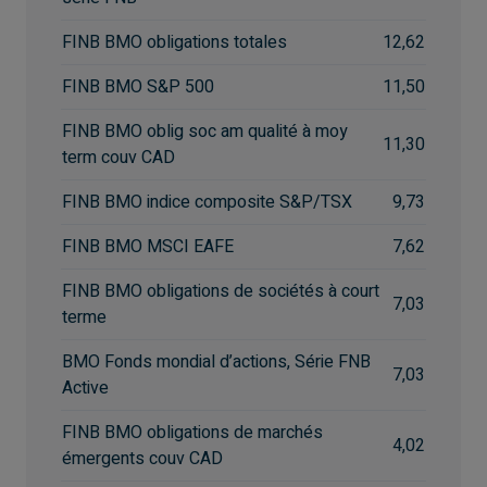
FINB BMO obligations totales
12,62
FINB BMO S&P 500
11,50
FINB BMO oblig soc am qualité à moy
11,30
term couv CAD
FINB BMO indice composite S&P/TSX
9,73
FINB BMO MSCI EAFE
7,62
FINB BMO obligations de sociétés à court
7,03
terme
BMO Fonds mondial d’actions, Série FNB
7,03
Active
FINB BMO obligations de marchés
4,02
émergents couv CAD