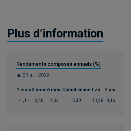
Plus d’information
Rendements composés annuels (%)
au
31 juil. 2026
1 mois
3 mois
6 mois
Cumul annue
1 an
2 ans
3 ans
-1,11
2,48
4,03
5,39
11,28
9,16
9,96