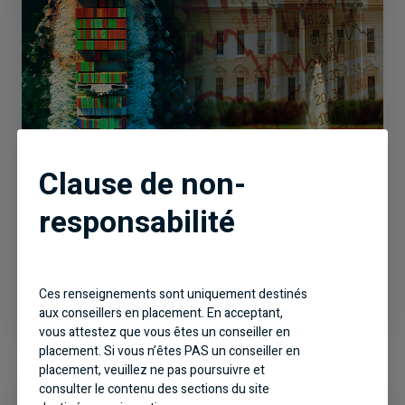
Clause de non-
Articles
Les 100 prochains jours du
responsabilité
mandat de Trump : Quatre thèmes
d’investissement
Ces renseignements sont uniquement destinés
aux conseillers en placement. En acceptant,
vous attestez que vous êtes un conseiller en
placement. Si vous n’êtes PAS un conseiller en
placement, veuillez ne pas poursuivre et
consulter le contenu des sections du site