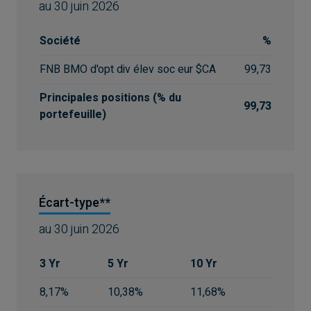
au
30 juin 2026
Société
%
FNB BMO d'opt div élev soc eur $CA
99,73
Principales positions (% du
99,73
portefeuille)
Écart-type**
au
30 juin 2026
3 Yr
5 Yr
10 Yr
8,17%
10,38%
11,68%