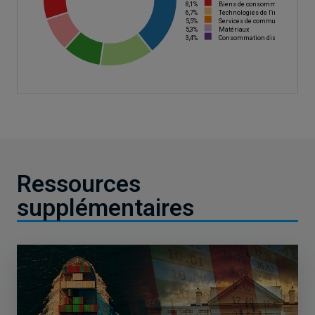
8,1%
Biens de consommation de bas
6,7%
Technologies de l'information
5,5%
Services de communication
5,3%
Matériaux
3,4%
Consommation discrétionnaire
Ressources
supplémentaires