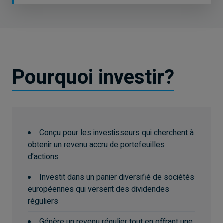
légalement, ou à toute personne à qui il est
illégal de faire une telle sollicitation. Tous les
produits et services sont assujettis aux
modalités de chaque convention applicable. Il
est important de noter que tous les produits,
services et renseignements ne sont pas offerts
Pourquoi investir?
dans tous les territoires à l’extérieur du Canada.
Conçu pour les investisseurs qui cherchent à
obtenir un revenu accru de portefeuilles
d’actions
Investit dans un panier diversifié de sociétés
européennes qui versent des dividendes
réguliers
Génère un revenu régulier tout en offrant une