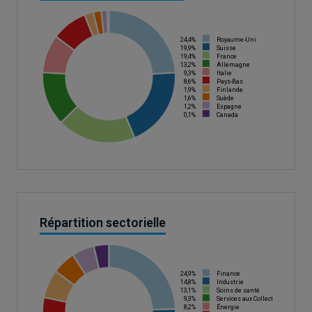
24,4%
Royaume-Uni
19,9%
Suisse
19,4%
France
13,2%
Allemagne
9,3%
Italie
8,6%
Pays-Bas
1,9%
Finlande
1,6%
Suède
1,2%
Espagne
0,1%
Canada
Répartition sectorielle
24,9%
Finance
14,8%
Industrie
13,1%
Soins de santé
9,3%
Services aux Collectivités
8,2%
Énergie