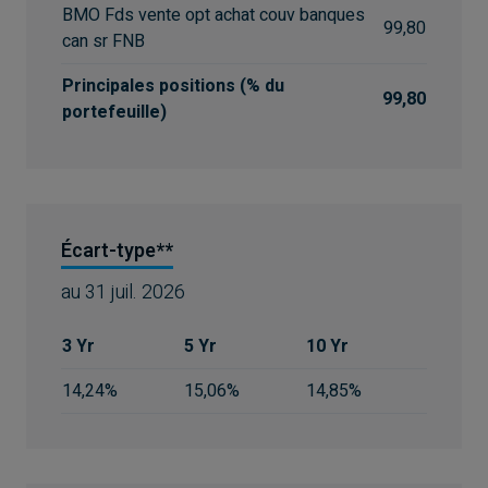
BMO Fds vente opt achat couv banques
99,80
can sr FNB
Principales positions (% du
99,80
portefeuille)
Écart-type**
au
31 juil. 2026
3 Yr
5 Yr
10 Yr
14,24%
15,06%
14,85%