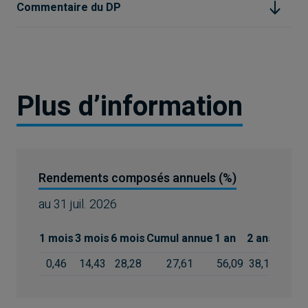
Commentaire du DP
Plus d’information
Rendements composés annuels (%)
au
31 juil. 2026
1 mois
3 mois
6 mois
Cumul annue
1 an
2 ans
3 ans
0,46
14,43
28,28
27,61
56,09
38,10
26,64