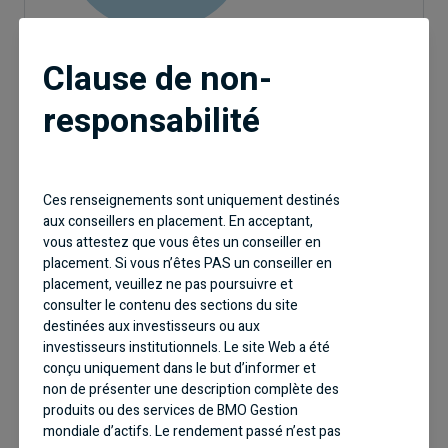
Clause de non-
responsabilité
Pourquoi investir?
Ces renseignements sont uniquement destinés
aux conseillers en placement. En acceptant,
vous attestez que vous êtes un conseiller en
placement. Si vous n’êtes PAS un conseiller en
placement, veuillez ne pas poursuivre et
Conçu pour les investisseurs qui cherchent à
consulter le contenu des sections du site
obtenir un revenu accru de portefeuilles
destinées aux investisseurs ou aux
d’actions
investisseurs institutionnels. Le site Web a été
conçu uniquement dans le but d’informer et
Investit dans un panier diversifié de banques
non de présenter une description complète des
canadiennes parmi les mieux établies
produits ou des services de BMO Gestion
mondiale d’actifs. Le rendement passé n’est pas