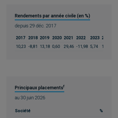
Rendements par année civile (en %)
depuis
29 déc. 2017
2017
2018
2019
2020
2021
2022
2023
2024
2
10,23
-8,81
13,18
0,60
29,46
-11,98
5,74
18,33
3
f
Principaux placements
au
30 juin 2026
Société
%