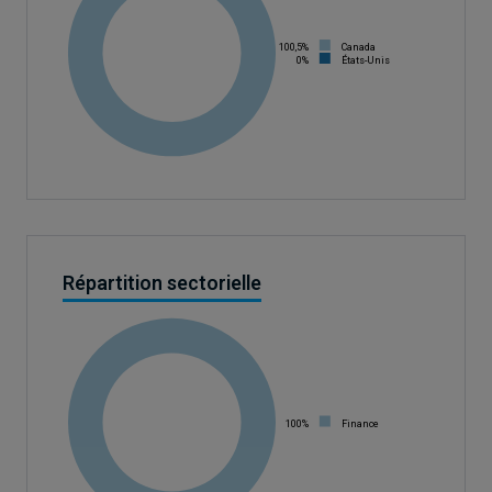
100,5%
Canada
0%
États-Unis
Répartition sectorielle
100%
Finance