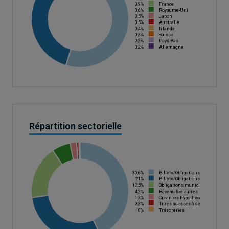
0,9%
France
0,6%
Royaume-Uni
0,5%
Japon
0,5%
Australie
0,4%
Irlande
0,2%
Suisse
0,2%
Pays-Bas
0,2%
Allemagne
Répartition sectorielle
30,6%
Billets/Obligations de sociétés
21%
Billets/Obligations d'agence g
12,5%
Obligations municipales
4,2%
Revenu fixe autres
1,3%
Créances hypothécaires titrisée
0,3%
Titres adossés à des créances m
0%
Trésoreries