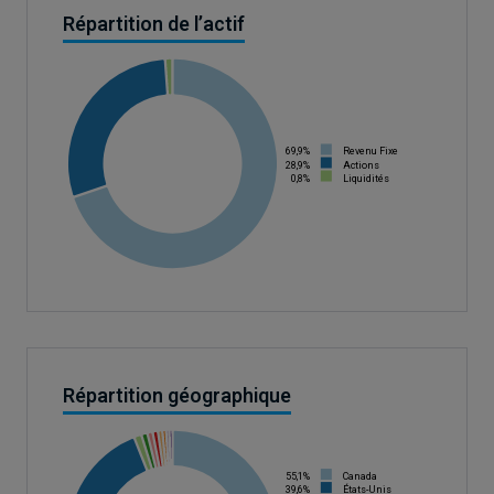
Répartition de l’actif
69,9%
Revenu Fixe
28,9%
Actions
0,8%
Liquidités
Répartition géographique
55,1%
Canada
39,6%
États-Unis