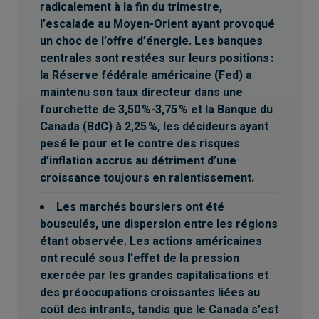
radicalement à la fin du trimestre,
ou renseignement à toute personne résidant
l’escalade au Moyen-Orient ayant provoqué
dans tout territoire où un tel acte de sollicitation
n’est pas autorisé ou ne peut être effectué
un choc de l’offre d’énergie. Les banques
légalement, ou à toute personne à qui il est
centrales sont restées sur leurs positions :
illégal de faire une telle sollicitation. Tous les
la Réserve fédérale américaine (Fed) a
produits et services sont assujettis aux
maintenu son taux directeur dans une
modalités de chaque convention applicable. Il
fourchette de 3,50 %-3,75 % et la Banque du
est important de noter que tous les produits,
Canada (BdC) à 2,25 %, les décideurs ayant
services et renseignements ne sont pas offerts
pesé le pour et le contre des risques
dans tous les territoires à l’extérieur du Canada.
d’inflation accrus au détriment d’une
croissance toujours en ralentissement.
Les marchés boursiers ont été
bousculés, une dispersion entre les régions
étant observée. Les actions américaines
ont reculé sous l’effet de la pression
exercée par les grandes capitalisations et
des préoccupations croissantes liées au
coût des intrants, tandis que le Canada s’est