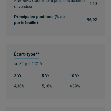
FNB BMO d'act amér à positions acheteur
1,10
et vendeur
Principales positions (% du
96,92
portefeuille)
Écart-type**
au
31 juil. 2026
3 Yr
5 Yr
10 Yr
4,38%
5,18%
4,39%