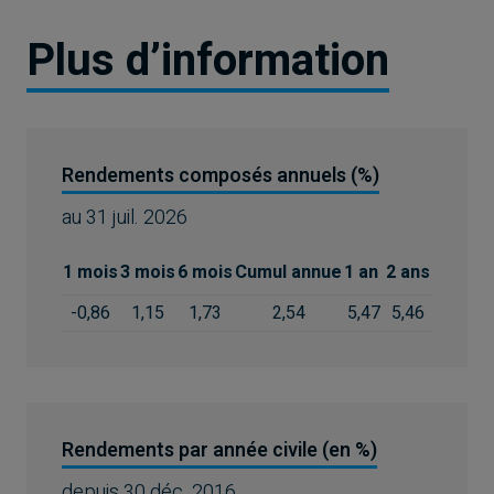
Plus d’information
Rendements composés annuels (%)
au
31 juil. 2026
1 mois
3 mois
6 mois
Cumul annue
1 an
2 ans
3 ans
5
-0,86
1,15
1,73
2,54
5,47
5,46
6,53
2
Rendements par année civile (en %)
depuis
30 déc. 2016