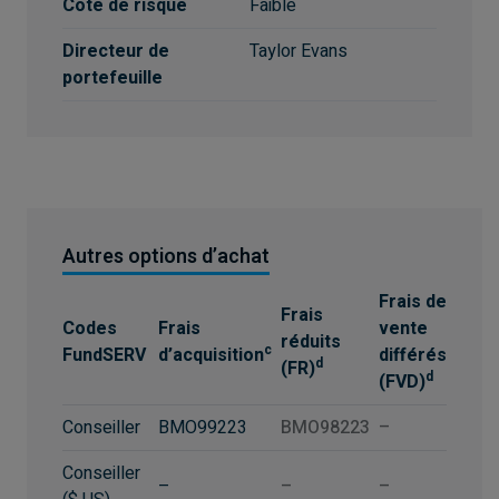
Cote de risque
Faible
Directeur de
Taylor Evans
portefeuille
Autres options d’achat
Frais de
Frais
Codes
Frais
vente
réduits
c
FundSERV
d’acquisition
différés
d
(FR)
d
(FVD)
Conseiller
BMO99223
BMO98223
–
Conseiller
–
–
–