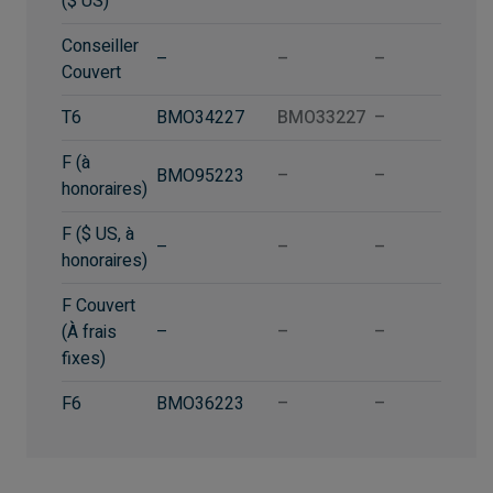
($ US)
Conseiller
–
–
–
Couvert
T6
BMO34227
BMO33227
–
F (à
BMO95223
–
–
honoraires)
F ($ US, à
–
–
–
honoraires)
F Couvert
(À frais
–
–
–
fixes)
F6
BMO36223
–
–