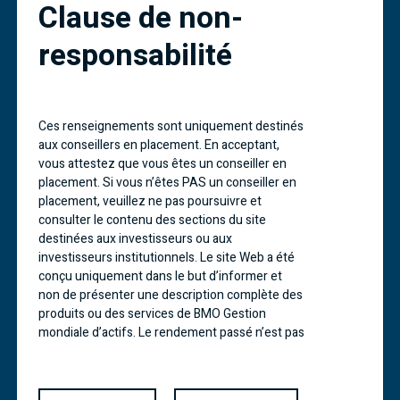
Clause de non-
produits et les services sont offerts seulement
aux investisseurs des pays et des régions où les
lois et règlements applicables l’autorisent. BMO
responsabilité
Groupe financier est une marque de service de la
Banque de Montréal (BMO).
Les FNB BMO sont gérés et administrés par BMO
Ces renseignements sont uniquement destinés
Gestion d'actifs inc., une société de gestion de
fonds d'investissement et de gestion de
aux conseillers en placement. En acceptant,
portefeuille et une entité juridique distincte de la
vous attestez que vous êtes un conseiller en
Banque de Montréal. Les placements dans des
placement. Si vous n’êtes PAS un conseiller en
fonds négociés en bourse peuvent comporter des
placement, veuillez ne pas poursuivre et
frais de courtage, des frais de gestion et d'autres
consulter le contenu des sections du site
frais. Veuillez lire le prospectus avant d'investir.
destinées aux investisseurs ou aux
investisseurs institutionnels. Le site Web a été
Les fonds négociés en bourse ne sont pas
conçu uniquement dans le but d’informer et
garantis, leur valeur fluctue fréquemment et leur
non de présenter une description complète des
rendement passé n'est pas indicatif de leur
produits ou des services de BMO Gestion
rendement futur.
mondiale d’actifs. Le rendement passé n’est pas
indicatif des rendements futurs. Les
Les fonds d'investissement BMO sont gérés par
BMO Investissements Inc., une société de gestion
renseignements contenus dans ce site ne
de fonds d'investissement et une entité juridique
visent aucunement à donner des conseils de