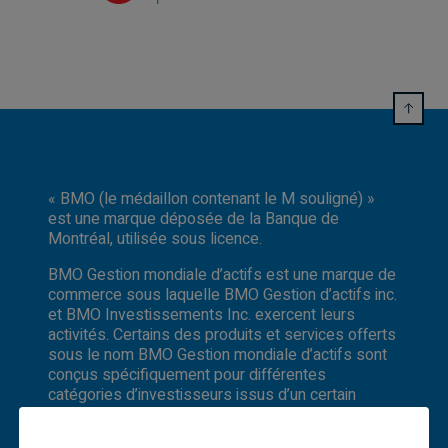
« BMO (le médaillon contenant le M souligné) »
est une marque déposée de la Banque de
Montréal, utilisée sous licence.
BMO Gestion mondiale d’actifs est une marque de
commerce sous laquelle BMO Gestion d’actifs inc.
et BMO Investissements Inc. exercent leurs
activités. Certains des produits et services offerts
sous le nom BMO Gestion mondiale d’actifs sont
conçus spécifiquement pour différentes
catégories d’investisseurs issus d’un certain
nombre de pays et de régions, et peuvent ne pas
être accessibles à tous les investisseurs. Les