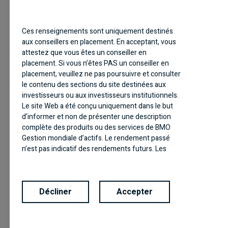
été exprimées. Ces opinions peuvent changer sans
préavis, à tout moment. Les renseignements fournis
Ces renseignements sont uniquement destinés
dans le présent document ne constituent pas une
aux conseillers en placement. En acceptant, vous
sollicitation ni une offre relative à l’achat ou à la vente
attestez que vous êtes un conseiller en
de titres, et ils ne doivent pas non plus être
placement. Si vous n’êtes PAS un conseiller en
considérés comme des conseils de placement.
placement, veuillez ne pas poursuivre et consulter
le contenu des sections du site destinées aux
BMO Gestion mondiale d’actifs est une marque de
investisseurs ou aux investisseurs institutionnels.
commerce sous laquelle BMO Gestion d’actifs inc. et
Le site Web a été conçu uniquement dans le but
BMO Investissements Inc. exercent leurs activités.
d’informer et non de présenter une description
complète des produits ou des services de BMO
Tout énoncé qui repose nécessairement sur des
Gestion mondiale d’actifs. Le rendement passé
n’est pas indicatif des rendements futurs. Les
événements futurs peut être une déclaration
renseignements contenus dans ce site ne visent
prospective. Les déclarations prospectives ne sont
aucunement à donner des conseils de placement
pas des garanties de rendement. Elles comportent
et ne doivent pas servir de fondement à des
des risques, des éléments d’incertitude et des
Décliner
Accepter
décisions de placement. Les produits et les
hypothèses. Bien que ces déclarations soient
services de BMO Gestion mondiale d’actifs ne sont
fondées sur des hypothèses considérées comme
offerts que dans des territoires où ils peuvent être
raisonnables, rien ne garantit que les résultats réels
légalement vendus. Les renseignements contenus