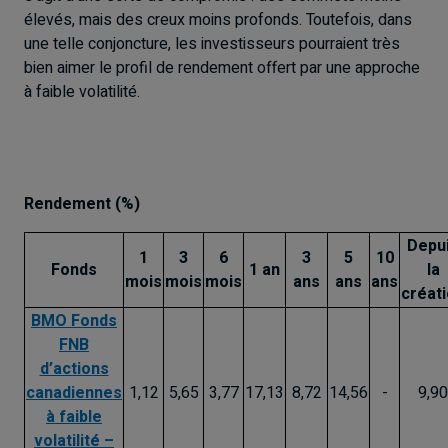
élevés, mais des creux moins profonds. Toutefois, dans
une telle conjoncture, les investisseurs pourraient très
bien aimer le profil de rendement offert par une approche
à faible volatilité.
Rendement (%)
Depu
1
3
6
3
5
10
Fonds
1 an
la
mois
mois
mois
ans
ans
ans
créat
BMO Fonds
FNB
d’actions
canadiennes
1,12
5,65
3,77
17,13
8,72
14,56
-
9,90
à faible
volatilité –